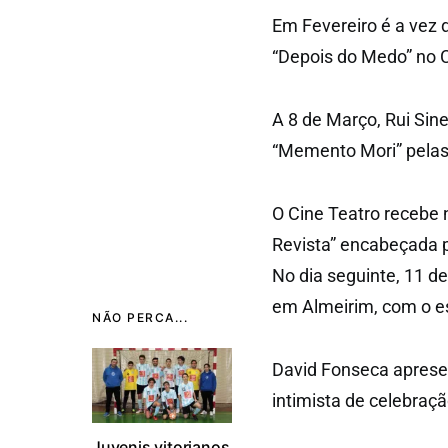
Em Fevereiro é a vez 
“Depois do Medo” no C
A 8 de Março, Rui Sin
“Memento Mori” pelas 
O Cine Teatro recebe n
Revista” encabeçada p
No dia seguinte, 11 d
em Almeirim, com o es
NÃO PERCA...
David Fonseca apresen
intimista de celebraçã
Juvenis vitorianos