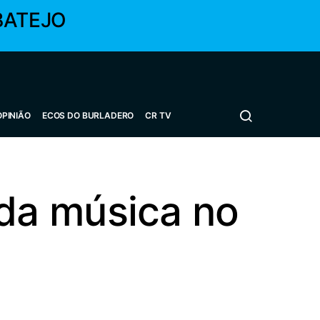
BATEJO
OPINIÃO
ECOS DO BURLADERO
CR TV
da música no