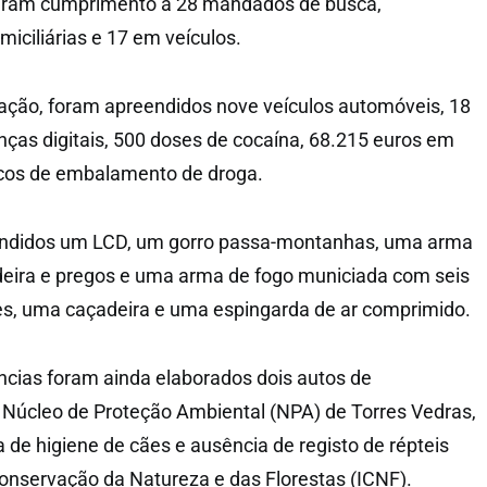
deram cumprimento a 28 mandados de busca,
ciliárias e 17 em veículos.
ação, foram apreendidos nove veículos automóveis, 18
nças digitais, 500 doses de cocaína, 68.215 euros em
acos de embalamento de droga.
didos um LCD, um gorro passa-montanhas, uma arma
deira e pregos e uma arma de fogo municiada com seis
s, uma caçadeira e uma espingarda de ar comprimido.
ências foram ainda elaborados dois autos de
 Núcleo de Proteção Ambiental (NPA) de Torres Vedras,
 de higiene de cães e ausência de registo de répteis
 Conservação da Natureza e das Florestas (ICNF).