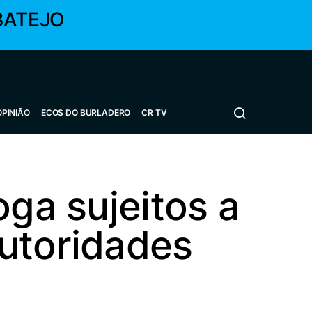
BATEJO
OPINIÃO
ECOS DO BURLADERO
CR TV
oga sujeitos a
utoridades