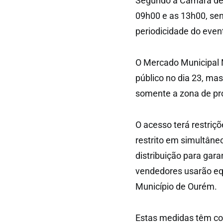
Segundo a Câmara de 
09h00 e as 13h00, se
periodicidade do even
O Mercado Municipal M
público no dia 23, mas
somente a zona de pro
O acesso terá restriç
restrito em simultân
distribuição para gara
vendedores usarão eq
Município de Ourém.
Estas medidas têm com