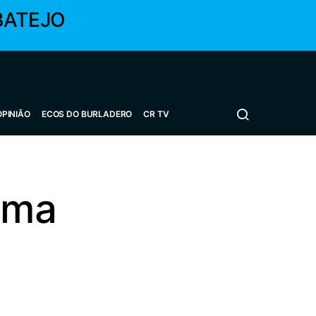
BATEJO
OPINIÃO
ECOS DO BURLADERO
CR TV
rma