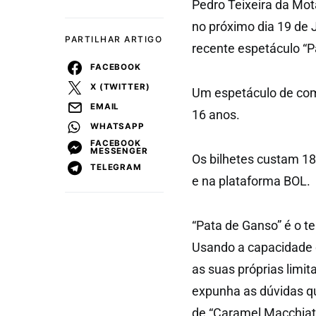
Pedro Teixeira da Mota
no próximo dia 19 de 
PARTILHAR ARTIGO
recente espetáculo “P
FACEBOOK
X (TWITTER)
Um espetáculo de com
EMAIL
16 anos.
WHATSAPP
FACEBOOK
MESSENGER
Os bilhetes custam 18
TELEGRAM
e na plataforma BOL.
“Pata de Ganso” é o te
Usando a capacidade de
as suas próprias limit
expunha as dúvidas qu
de “Caramel Macchiato