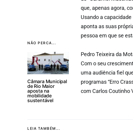
que, apenas agora, c
Usando a capacidade de
aponta as suas própria
pessoa em que se está
NÃO PERCA...
Pedro Teixeira da Mot
Com o seu cresciment
uma audiência fiel qu
Câmara Municipal
programas “Erro Crass
de Rio Maior
aposta na
com Carlos Coutinho V
mobilidade
sustentável
LEIA TAMBÉM...