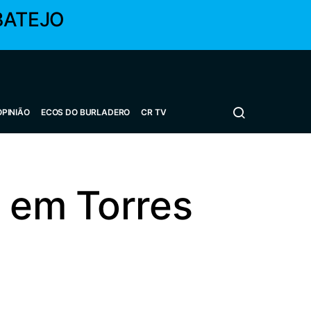
BATEJO
OPINIÃO
ECOS DO BURLADERO
CR TV
o em Torres