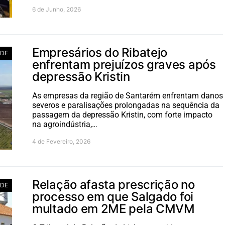
6 de Junho, 2026
Empresários do Ribatejo
ADE
enfrentam prejuízos graves após
depressão Kristin
As empresas da região de Santarém enfrentam danos
severos e paralisações prolongadas na sequência da
passagem da depressão Kristin, com forte impacto
na agroindústria,…
4 de Fevereiro, 2026
Relação afasta prescrição no
ADE
processo em que Salgado foi
multado em 2ME pela CMVM