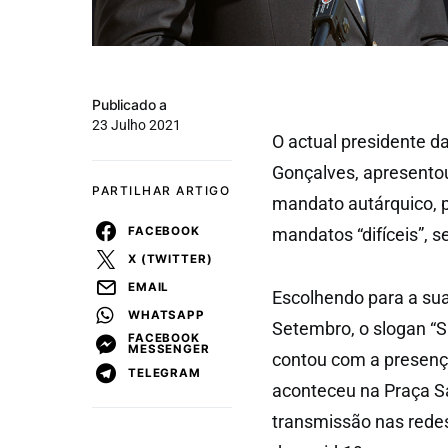
Publicado a
23 Julho 2021
O actual presidente d
Gonçalves, apresentou
PARTILHAR ARTIGO
mandato autárquico, p
FACEBOOK
mandatos “difíceis”, se
X (TWITTER)
EMAIL
Escolhendo para a sua
WHATSAPP
Setembro, o slogan “S
FACEBOOK
MESSENGER
contou com a presenç
TELEGRAM
aconteceu na Praça Sá
transmissão nas redes