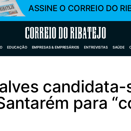
ASSINE O CORREIO DO RI
Correio do Ribatejo
O
EDUCAÇÃO
EMPRESAS & EMPRESÁRIOS
ENTREVISTAS
SAÚDE
lves candidata-s
antarém para “co