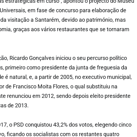
s estratégicas em curso”, apontou o projecto do Museu
s Universais, em fase de concurso para elaboração de
 da visitação a Santarém, devido ao património, mas
mia, graças aos vários restaurantes que se tornaram
o, Ricardo Gonçalves iniciou o seu percurso político
s, primeiro como presidente da junta de freguesia da
e é natural, e, a partir de 2005, no executivo municipal,
 de Francisco Moita Flores, o qual substituiu na
te renunciou em 2012, sendo depois eleito presidente
cas de 2013.
17, o PSD conquistou 43,2% dos votos, elegendo cinco
o, ficando os socialistas com os restantes quatro