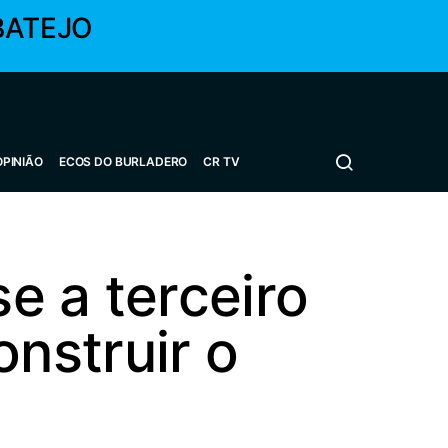
BATEJO
OPINIÃO
ECOS DO BURLADERO
CR TV
e a terceiro
nstruir o