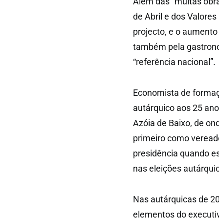
Além das “muitas obra
de Abril e dos Valore
projecto, e o aumento
também pela gastrono
“referência nacional”.
Economista de formaçã
autárquico aos 25 ano
Azóia de Baixo, de ond
primeiro como vereador
presidência quando es
nas eleições autárqui
Nas autárquicas de 20
elementos do executiv