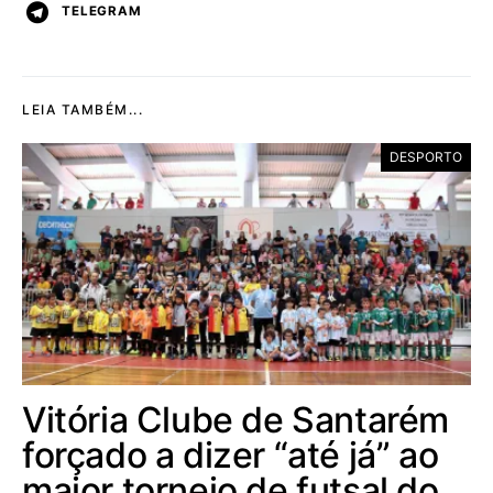
TELEGRAM
LEIA TAMBÉM...
DESPORTO
Vitória Clube de Santarém
forçado a dizer “até já” ao
maior torneio de futsal do