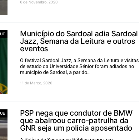
6 de Novembro, 2020
Município do Sardoal adia Sardoal
UE
Jazz, Semana da Leitura e outros
eventos
O festival Sardoal Jazz, a Semana da Leitura e visitas
de estudo da Universidade Sénior foram adiados no
município de Sardoal, a par do…
11 de Março, 2020
PSP nega que condutor de BMW
UE
que abalroou carro-patrulha da
GNR seja um polícia aposentado
A Polícia de Segurança Pública negou, em