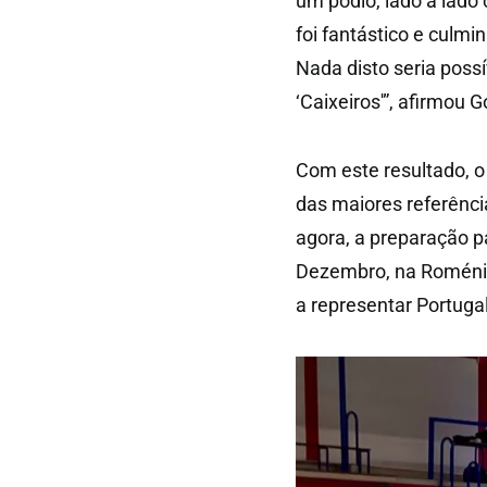
um pódio, lado a lado
foi fantástico e culm
Nada disto seria possí
‘Caixeiros'”, afirmou G
Com este resultado, o
das maiores referência
agora, a preparação 
Dezembro, na Roménia
a representar Portugal