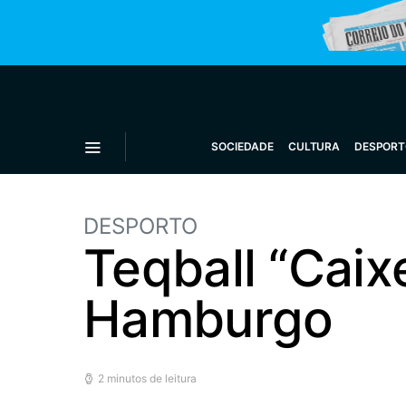
SOCIEDADE
CULTURA
DESPORT
DESPORTO
Teqball “Caix
Hamburgo
2 minutos de leitura