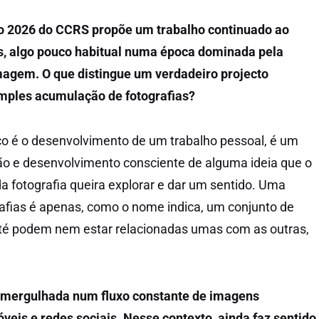
co 2026 do CCRS propõe um trabalho continuado ao
s, algo pouco habitual numa época dominada pela
magem. O que distingue um verdadeiro projecto
imples acumulação de fotografias?
co é o desenvolvimento de um trabalho pessoal, é um
ão e desenvolvimento consciente de alguma ideia que o
a fotografia queira explorar e dar um sentido. Uma
afias é apenas, como o nome indica, um conjunto de
até podem nem estar relacionadas umas com as outras,
je mergulhada num fluxo constante de imagens
veis e redes sociais. Nesse contexto, ainda faz sentido