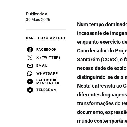
Publicado a
30 Maio 2026
Num tempo dominado p
incessante de imagens
PARTILHAR ARTIGO
enquanto exercício d
FACEBOOK
Coordenador do Proje
X (TWITTER)
Santarém (CCRS), o f
EMAIL
necessidade de explo
WHATSAPP
distinguindo-se da s
FACEBOOK
MESSENGER
Nesta entrevista ao C
TELEGRAM
diferentes linguagens
transformações do ter
documento, expressão
mundo contemporâne