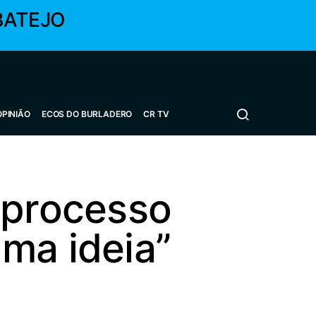
BATEJO
OPINIÃO
ECOS DO BURLADERO
CR TV
 processo
ma ideia”