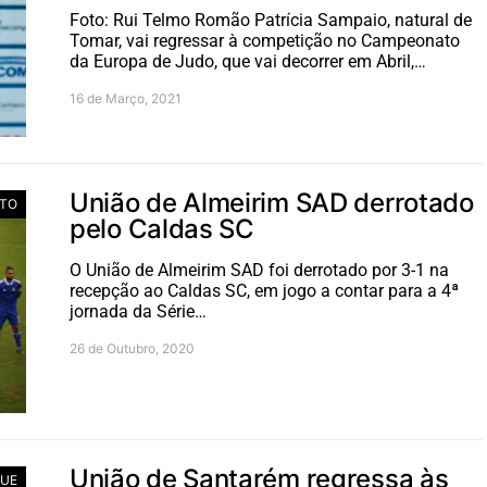
Foto: Rui Telmo Romão Patrícia Sampaio, natural de
Tomar, vai regressar à competição no Campeonato
da Europa de Judo, que vai decorrer em Abril,…
16 de Março, 2021
União de Almeirim SAD derrotado
TO
pelo Caldas SC
O União de Almeirim SAD foi derrotado por 3-1 na
recepção ao Caldas SC, em jogo a contar para a 4ª
jornada da Série…
26 de Outubro, 2020
União de Santarém regressa às
UE