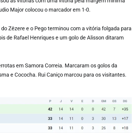
ssou às vitórias com uma vitória pela margem mínima
áudio Major colocou o marcador em 1-0.
a do Zêzere e o Pego terminou com a vitória folgada para
bis de Rafael Henriques e um golo de Alisson ditaram
derrotas em Samora Correia. Marcaram os golos da
ma e Cococha. Rui Caniço marcou para os visitantes.