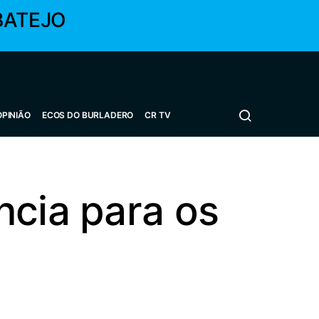
BATEJO
OPINIÃO
ECOS DO BURLADERO
CR TV
ncia para os