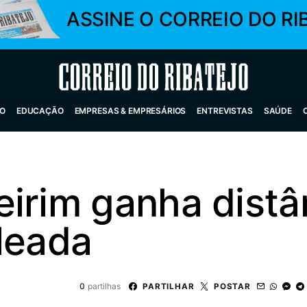
ASSINE O CORREIO DO RI
Correio do Ribatejo
O
EDUCAÇÃO
EMPRESAS & EMPRESÁRIOS
ENTREVISTAS
SAÚDE
irim ganha distâ
leada
0
partilhas
PARTILHAR
POSTAR