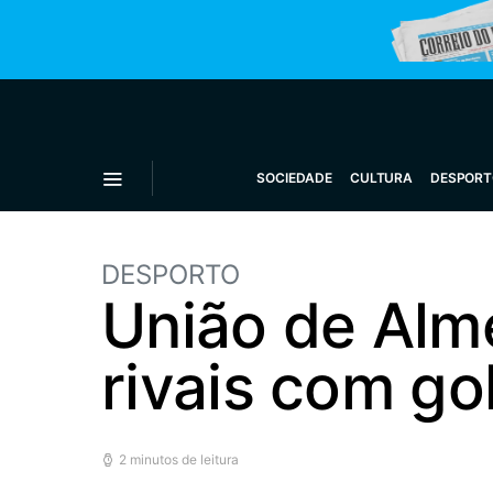
SOCIEDADE
CULTURA
DESPORT
DESPORTO
União de Alme
rivais com go
2 minutos de leitura