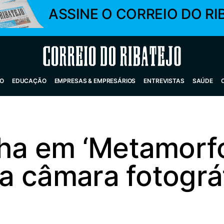
ASSINE O CORREIO DO RI
Correio do Ribatejo
O
EDUCAÇÃO
EMPRESAS & EMPRESÁRIOS
ENTREVISTAS
SAÚDE
ha em ‘Metamorfo
 da câmara fotogr