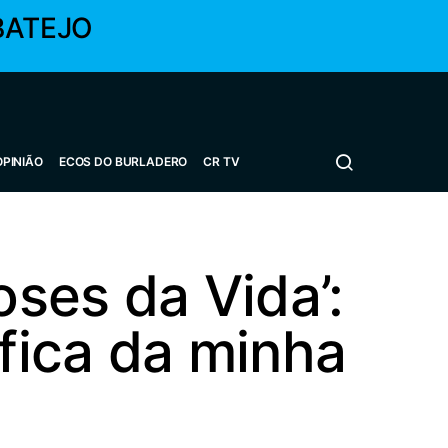
BATEJO
OPINIÃO
ECOS DO BURLADERO
CR TV
ses da Vida’:
áfica da minha