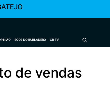
BATEJO
OPINIÃO
ECOS DO BURLADERO
CR TV
to de vendas