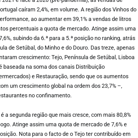
Portugal caíram 2,4%, em volume. A região dos Vinhos do
performance, ao aumentar em 39,1% a vendas de litros
ntos percentuais a quota de mercado. Atinge assim uma
6%, subindo da 6.ª para a 5.ª posição no ranking, atrás
sula de Setúbal, do Minho e do Douro. Das treze, apenas
ntaram crescimento: Tejo, Península de Setúbal, Lisboa
e é baseada na soma dos canais Distribuição
ermercados) e Restauração, sendo que os aumentos
com um crescimento global na ordem dos 23,7% –,
estaurantes no confinamento.
jo é a segunda região que mais cresce, com mais 80,8%
logo. Atinge assim uma quota de mercado de 7,6% e
posição. Nota para o facto de o Tejo ter contribuído em