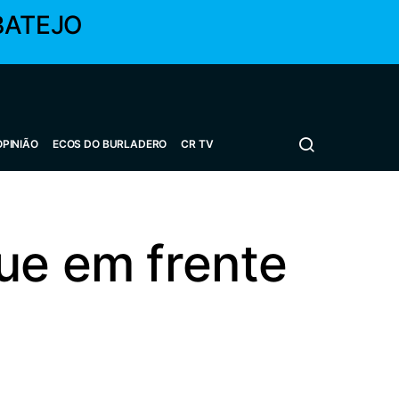
BATEJO
OPINIÃO
ECOS DO BURLADERO
CR TV
ue em frente