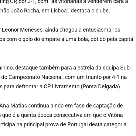
ting CP, por 3-1, com “as vitorianas a venderem cara a
ilhão João Rocha, em Lisboa”, destaca o clube.
or Leonor Meneses, ainda chegou a entusiasmar os
os com o golo do empate a uma bola, obtido pela capitã
nino, destaque também para a estreia da equipa Sub-
 do Campeonato Nacional, com um triunfo por 4-1 na
 para defrontar a CP Livramento (Ponta Delgada).
 Ana Matias continua ainda em fase de captação de
a que é a quinta época consecutiva em que o Vitória
icipa na principal prova de Portugal desta categoria.