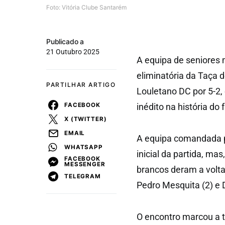
Foto: Vitória Clube Santarém
Publicado a
21 Outubro 2025
A equipa de seniores 
eliminatória da Taça d
PARTILHAR ARTIGO
Louletano DC por 5-2, 
FACEBOOK
inédito na história do
X (TWITTER)
EMAIL
A equipa comandada po
WHATSAPP
inicial da partida, ma
FACEBOOK
MESSENGER
brancos deram a volta
TELEGRAM
Pedro Mesquita (2) e
O encontro marcou a te