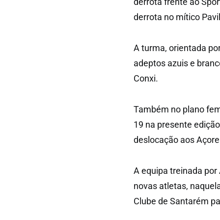
derrota frente ao Spor
derrota no mítico Pav
A turma, orientada p
adeptos azuis e branc
Conxi.
Também no plano femi
19 na presente edição
deslocação aos Açores
A equipa treinada por
novas atletas, naquel
Clube de Santarém part