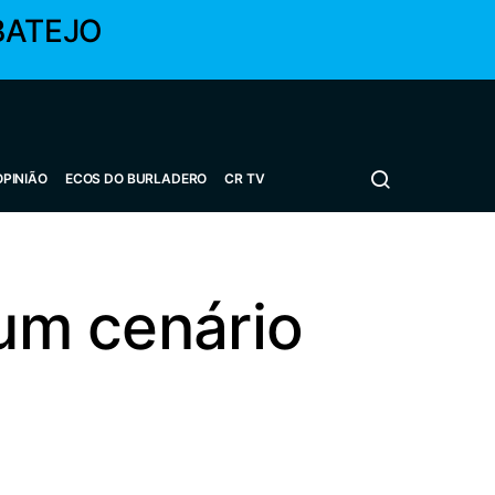
BATEJO
OPINIÃO
ECOS DO BURLADERO
CR TV
num cenário