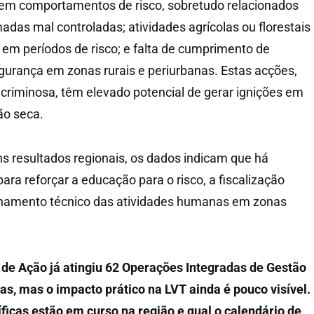
tem comportamentos de risco, sobretudo relacionados
das mal controladas; atividades agrícolas ou florestais
m períodos de risco; e falta de cumprimento de
urança em zonas rurais e periurbanas. Estas acções,
riminosa, têm elevado potencial de gerar ignições em
ão seca.
s resultados regionais, os dados indicam que há
ara reforçar a educação para o risco, a fiscalização
hamento técnico das atividades humanas em zonas
de Ação já atingiu 62 Operações Integradas de Gestão
, mas o impacto prático na LVT ainda é pouco visível.
icas estão em curso na região e qual o calendário de