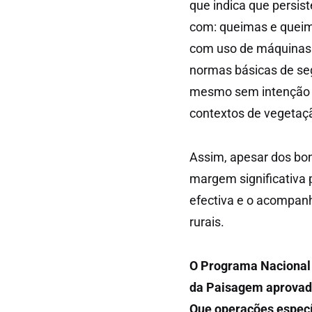
que indica que persis
com: queimas e queima
com uso de máquinas e
normas básicas de seg
mesmo sem intenção c
contextos de vegetaç
Assim, apesar dos bon
margem significativa p
efectiva e o acompan
rurais.
O Programa Nacional 
da Paisagem aprovadas
Que operações específ