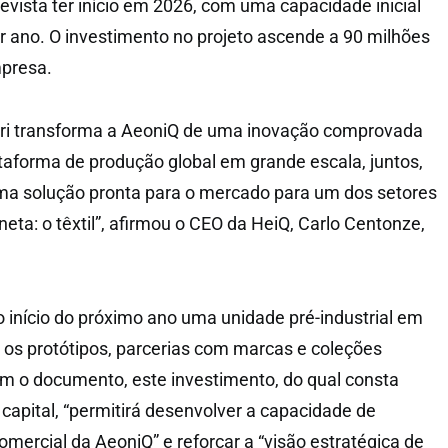
evista ter início em 2026, com uma capacidade inicial
r ano. O investimento no projeto ascende a 90 milhões
mpresa.
ltri transforma a AeoniQ de uma inovação comprovada
aforma de produção global em grande escala, juntos,
ma solução pronta para o mercado para um dos setores
eta: o têxtil”, afirmou o CEO da HeiQ, Carlo Centonze,
o início do próximo ano uma unidade pré-industrial em
r os protótipos, parcerias com marcas e coleções
m o documento, este investimento, do qual consta
apital, “permitirá desenvolver a capacidade de
mercial da AeoniQ” e reforçar a “visão estratégica de