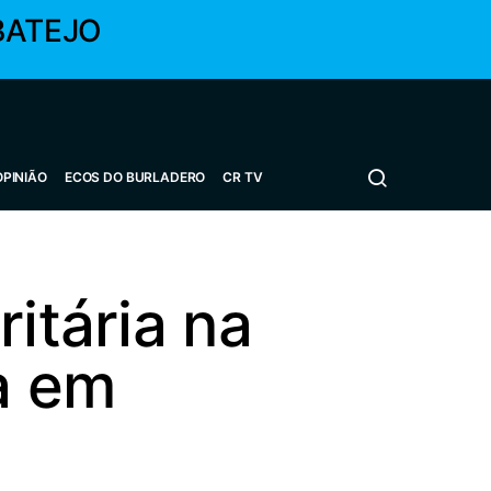
BATEJO
OPINIÃO
ECOS DO BURLADERO
CR TV
itária na
a em