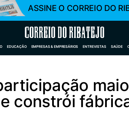
ASSINE O CORREIO DO RI
Correio do Ribatejo
O
EDUCAÇÃO
EMPRESAS & EMPRESÁRIOS
ENTREVISTAS
SAÚDE
participação maior
e constrói fábric