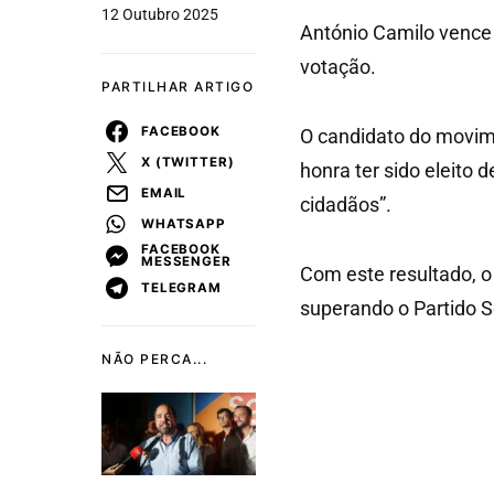
12 Outubro 2025
António Camilo vence 
votação.
PARTILHAR ARTIGO
FACEBOOK
O candidato do movim
X (TWITTER)
honra ter sido eleito 
EMAIL
cidadãos”.
WHATSAPP
FACEBOOK
MESSENGER
Com este resultado, o
TELEGRAM
superando o Partido S
NÃO PERCA...