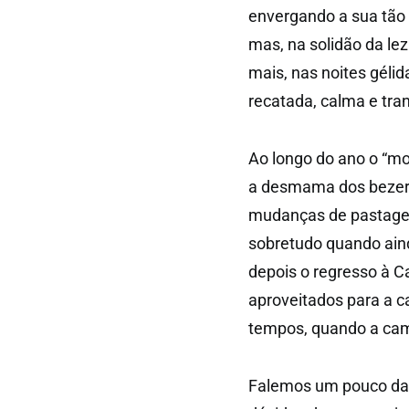
envergando a sua tão b
mas, na solidão da le
mais, nas noites géli
recatada, calma e tran
Ao longo do ano o “moi
a desmama dos bezerro
mudanças de pastagen
sobretudo quando aind
depois o regresso à 
aproveitados para a c
tempos, quando a cam
Falemos um pouco da s