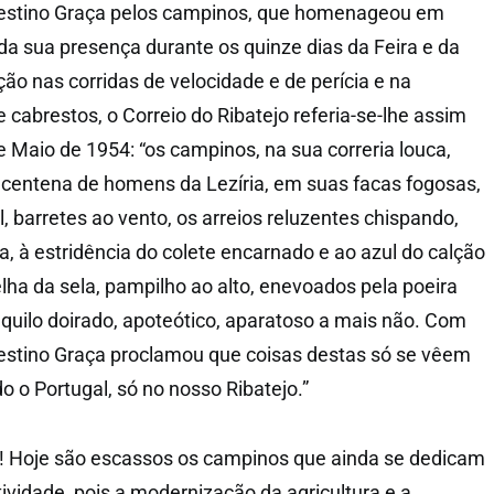
lestino Graça pelos campinos, que homenageou em
a sua presença durante os quinze dias da Feira e da
ção nas corridas de velocidade e de perícia e na
cabrestos, o Correio do Ribatejo referia-se-lhe assim
e Maio de 1954: “os campinos, na sua correria louca,
 centena de homens da Lezíria, em suas facas fogosas,
, barretes ao vento, os arreios reluzentes chispando,
, à estridência do colete encarnado e ao azul do calção
lha da sela, pampilho ao alto, enevoados pela poeira
aquilo doirado, apoteótico, aparatoso a mais não. Com
lestino Graça proclamou que coisas destas só se vêem
o o Portugal, só no nosso Ribatejo.”
! Hoje são escassos os campinos que ainda se dedicam
ividade, pois a modernização da agricultura e a