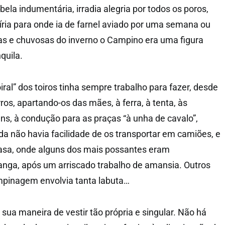
ela indumentária, irradia alegria por todos os poros,
zíria para onde ia de farnel aviado por uma semana ou
das e chuvosas do inverno o Campino era uma figura
quila.
ral” dos toiros tinha sempre trabalho para fazer, desde
s, apartando-os das mães, à ferra, à tenta, às
s, à condução para as praças “à unha de cavalo”,
a não havia facilidade de os transportar em camiões, e
Casa, onde alguns dos mais possantes eram
anga, após um arriscado trabalho de amansia. Outros
pinagem envolvia tanta labuta…
ua maneira de vestir tão própria e singular. Não há