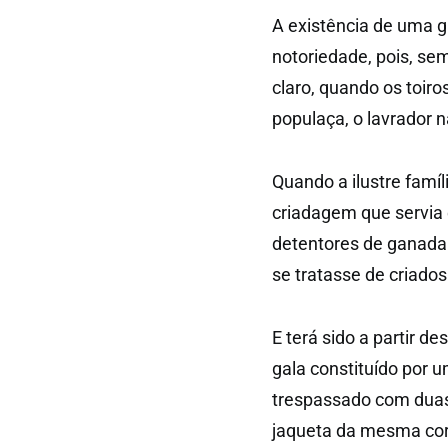
A existência de uma 
notoriedade, pois, sem
claro, quando os toiro
populaça, o lavrador 
Quando a ilustre famí
criadagem que servia
detentores de ganadar
se tratasse de criado
E terá sido a partir d
gala constituído por 
trespassado com duas
jaqueta da mesma cor d