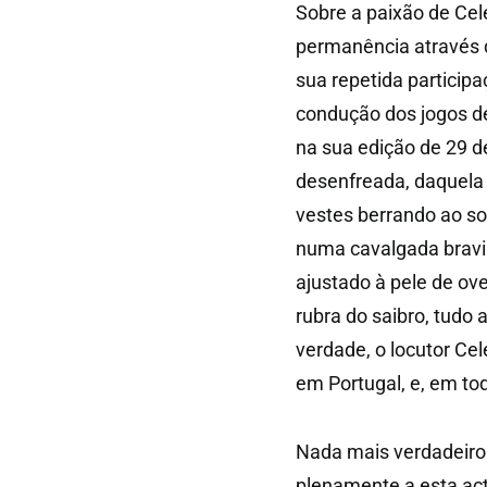
Sobre a paixão de Ce
permanência através d
sua repetida participa
condução dos jogos de 
na sua edição de 29 d
desenfreada, daquela
vestes berrando ao sol
numa cavalgada bravia
ajustado à pele de ove
rubra do saibro, tudo 
verdade, o locutor Ce
em Portugal, e, em tod
Nada mais verdadeiro
plenamente a esta act