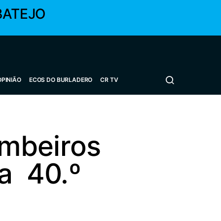
BATEJO
OPINIÃO
ECOS DO BURLADERO
CR TV
ombeiros
ra 40.º