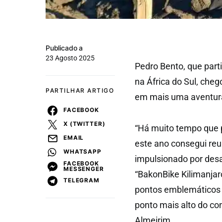
Publicado a
23 Agosto 2025
Pedro Bento, que parti
na África do Sul, cheg
PARTILHAR ARTIGO
em mais uma aventura
FACEBOOK
X (TWITTER)
“Há muito tempo que 
EMAIL
este ano consegui reu
WHATSAPP
impulsionado por desaf
FACEBOOK
MESSENGER
“BakonBike Kilimanjaro
TELEGRAM
pontos emblemáticos d
ponto mais alto do con
Almeirim.