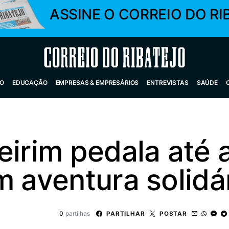
ASSINE O CORREIO DO RI
Correio do Ribatejo
O
EDUCAÇÃO
EMPRESAS & EMPRESÁRIOS
ENTREVISTAS
SAÚDE
eirim pedala até 
m aventura solidá
0
partilhas
PARTILHAR
POSTAR