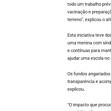
todo um trabalho prévio
vacinação e preparaçã
terreno”, explicou o a
Esta iniciativa teve do
uma menina com síndr
e contínuas para mant
ajudar uma escola no N
Os fundos angariados 
transparência e acom
explicou.
“O impacto que procu