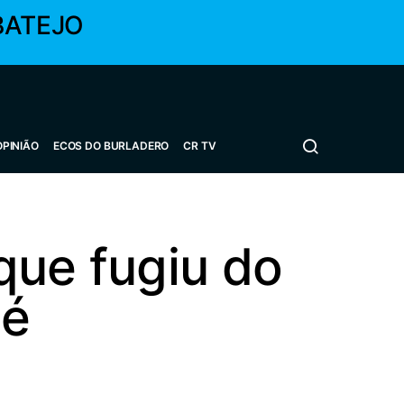
BATEJO
OPINIÃO
ECOS DO BURLADERO
CR TV
que fugiu do
bé