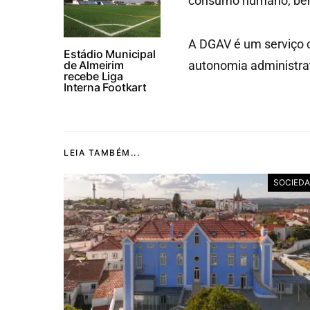
consumo humano, bem 
A DGAV é um serviço c
Estádio Municipal
de Almeirim
autonomia administrat
recebe Liga
Interna Footkart
LEIA TAMBÉM...
SOCIED