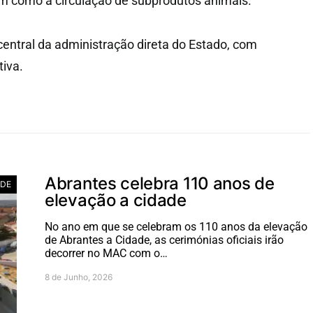
como a circulação de subprodutos animais.
entral da administração direta do Estado, com
iva.
Abrantes celebra 110 anos de
ADE
elevação a cidade
No ano em que se celebram os 110 anos da elevação
de Abrantes a Cidade, as cerimónias oficiais irão
decorrer no MAC com o…
8 de Junho, 2026