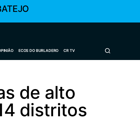
BATEJO
OPINIÃO
ECOS DO BURLADERO
CR TV
s de alto
14 distritos