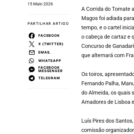
15 Maio 2026
A Corrida do Tomate 
Magos foi adiada para
PARTILHAR ARTIGO
tempo, e o cartel inic
FACEBOOK
o cabeça de cartaz e 
X (TWITTER)
Concurso de Ganadarias
EMAIL
que alternará com Fran
WHATSAPP
FACEBOOK
MESSENGER
Os toiros, apresentad
TELEGRAM
Fernando Palha, Manue
do Almeida, os quais 
Amadores de Lisboa e 
Luís Pires dos Santo
comissão organizadora