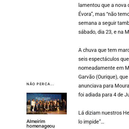
lamentou que a nova 
Évora”, mas “não temo
semana a seguir tamb
sábado, dia 23, e na M
A chuva que tem marc
seis espectáculos qu
nomeadamente em Mon
Garvão (Ourique), que
NÃO PERCA...
anunciava para Moura.
foi adiada para 4 de J
Lá diziam nuestros He
Almeirim
lo impide”…
homenageou