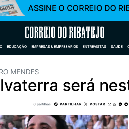
ASSINE O CORREIO DO RI
Correio do Ribatejo
O
EDUCAÇÃO
EMPRESAS & EMPRESÁRIOS
ENTREVISTAS
SAÚDE
RO MENDES
alvaterra será ne
0
partilhas
PARTILHAR
POSTAR