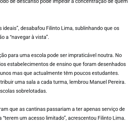
íodo de descanso pode impedir a concentração de quem
.
 ideais”, desabafou Filinto Lima, sublinhando que os
o a “navegar à vista”.
ção para uma escola pode ser impraticável noutra. No
vários estabelecimentos de ensino que foram desenhados
alunos mas que actualmente têm poucos estudantes.
atribuir uma sala a cada turma, lembrou Manuel Pereira.
scolas sobrelotadas.
ram que as cantinas passariam a ter apenas serviço de
a “terem um acesso limitado”, acrescentou Filinto Lima.