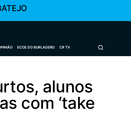
BATEJO
OPINIÃO
ECOS DO BURLADERO
CR TV
rtos, alunos
nas com ‘take