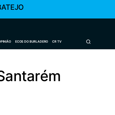
BATEJO
OPINIÃO
ECOS DO BURLADERO
CR TV
 Santarém