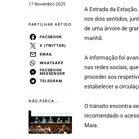
17 Novembro 2025
A Estrada da Estação,
nos dois sentidos, ju
PARTILHAR ARTIGO
de uma árvore de gran
FACEBOOK
manhã.
X (TWITTER)
EMAIL
A informação foi avan
WHATSAPP
nas redes sociais, que
FACEBOOK
MESSENGER
proceder aos respetiv
TELEGRAM
estabelecer a circula
NÃO PERCA...
O trânsito encontra-s
recomendado o acesso
Maia.