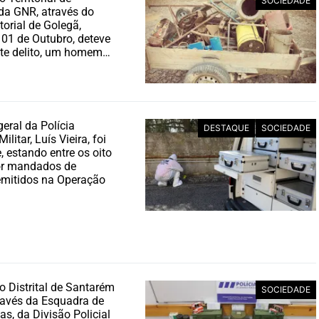
SOCIEDADE
da GNR, através do
torial de Golegã,
 01 de Outubro, deteve
nte delito, um homem…
geral da Polícia
DESTAQUE
SOCIEDADE
ilitar, Luís Vieira, foi
, estando entre os oito
or mandados de
emitidos na Operação
 Distrital de Santarém
SOCIEDADE
ravés da Esquadra de
as, da Divisão Policial