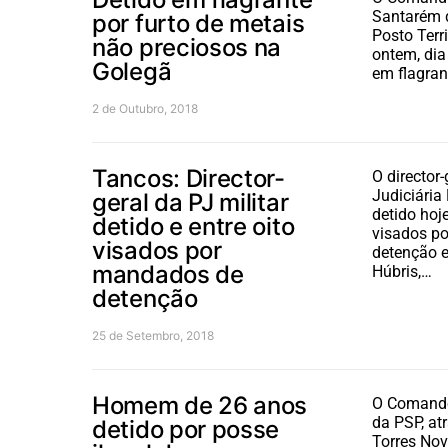
Santarém 
por furto de metais
Posto Terri
não preciosos na
ontem, dia
Golegã
em flagra
2 de Outubro, 2018
Tancos: Director-
O director-
Judiciária M
geral da PJ militar
detido hoje
detido e entre oito
visados p
visados por
detenção 
mandados de
Húbris,…
detenção
25 de Setembro, 2018
Homem de 26 anos
O Comando
da PSP, at
detido por posse
Torres Nov