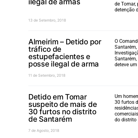
ilegal de armas
de Tomar,
detenção 
13 de Setembro, 2018
Almeirim – Detido por
O Comando 
Santarém, 
tráfico de
Investigaç
estupefacientes e
Santarém, 
posse ilegal de arma
deteve u
11 de Setembro, 2018
Detido em Tomar
Um homem 
30 furtos 
suspeito de mais de
residência
30 furtos no distrito
comerciais
de Santarém
do distrit
7 de Agosto, 2018