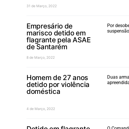
31 de Março, 2022
Empresário de
Por desob
suspensão 
marisco detido em
flagrante pela ASAE
de Santarém
8 de Março, 2022
Homem de 27 anos
Duas armas
apreendida
detido por violência
doméstica
4 de Março, 2022
Detido em flagrante
O Comando 