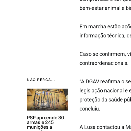
bem-estar animal e b
Em marcha estão açõe
informação técnica, d
Caso se confirmem, v
contraordenacionais.
NÃO PERCA...
“A DGAV reafirma o s
legislação nacional e
proteção da saúde púb
concluiu.
PSP apreende 30
armas e 245
munições a
A Lusa contactou a M