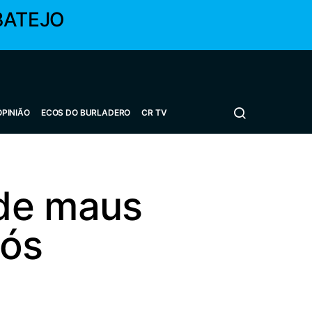
BATEJO
OPINIÃO
ECOS DO BURLADERO
CR TV
 de maus
pós