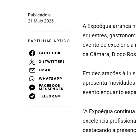
Publicado a
21 Maio 2026
A Expoégua arranca h
equestres, gastronomi
PARTILHAR ARTIGO
evento de excelência n
FACEBOOK
da Câmara, Diogo Ros
X (TWITTER)
EMAIL
Em declarações à Lusa
WHATSAPP
apresenta “novidades
FACEBOOK
MESSENGER
evento enquanto espaç
TELEGRAM
“A Expoégua continua 
excelência profissiona
destacando a presença