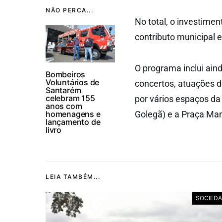
NÃO PERCA...
No total, o investimen
contributo municipal 
O programa inclui ai
Bombeiros
Voluntários de
concertos, atuações de
Santarém
celebram 155
por vários espaços da
anos com
homenagens e
Golegã) e a Praça Man
lançamento de
livro
LEIA TAMBÉM...
SOCIED