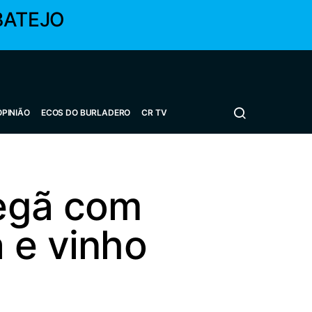
BATEJO
OPINIÃO
ECOS DO BURLADERO
CR TV
legã com
 e vinho