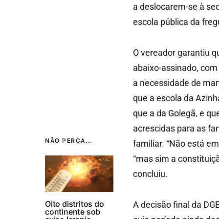
a deslocarem-se à sed
escola pública da freg
O vereador garantiu q
abaixo-assinado, com 
a necessidade de mant
que a escola da Azinh
que a da Golegã, e que
acrescidas para as f
NÃO PERCA...
familiar. “Não está em
“mas sim a constituiçã
concluiu.
Oito distritos do
A decisão final da DG
continente sob