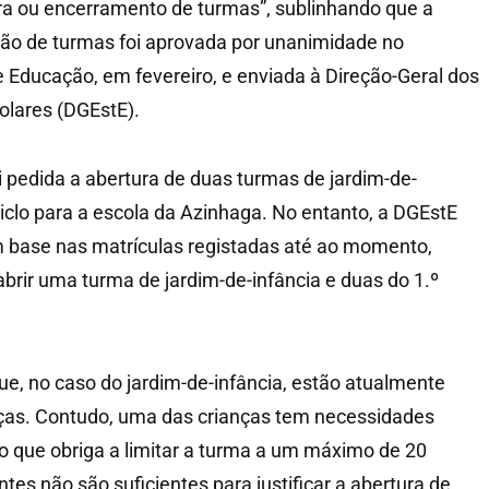
ura ou encerramento de turmas”, sublinhando que a
ção de turmas foi aprovada por unanimidade no
 Educação, em fevereiro, e enviada à Direção-Geral dos
olares (DGEstE).
i pedida a abertura de duas turmas de jardim-de-
 ciclo para a escola da Azinhaga. No entanto, a DGEstE
m base nas matrículas registadas até ao momento,
abrir uma turma de jardim-de-infância e duas do 1.º
ue, no caso do jardim-de-infância, estão atualmente
nças. Contudo, uma das crianças tem necessidades
 o que obriga a limitar a turma a um máximo de 20
ntes não são suficientes para justificar a abertura de