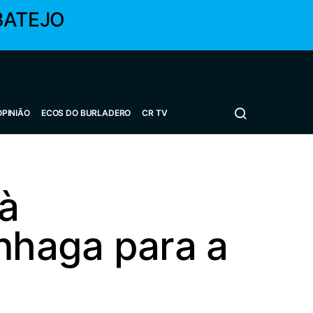
BATEJO
OPINIÃO
ECOS DO BURLADERO
CR TV
 à
inhaga para a