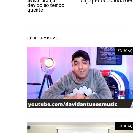
aviso laranja
cujo período ainda dec
devido ao tempo
quente
LEIA TAMBÉM...
EDUCAÇ
EDUCAÇ