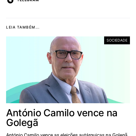
TELEGRAM
LEIA TAMBÉM...
SOCIEDADE
António Camilo vence na
Golegã
António Camilo vence as eleições autárquicas na Golegã,