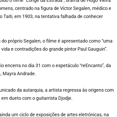
bido o filme “Longe da Estrada”, drama de Hugo Vieira
Homens, centrado na figura de Victor Segalen, médico e
 o Taiti, em 1903, na tentativa falhada de conhecer
 do próprio Segalen, o filme é apresentado como “uma
 vida e contradições do grande pintor Paul Gauguin”.
 encerra no dia 31 com o espetáculo “reEncanto”, da
a, Mayra Andrade.
icado da autarquia, a artista regressa às origens com
 em dueto com o guitarrista Djodje.
ainda um ciclo de exposições de artes eletrónicas, na