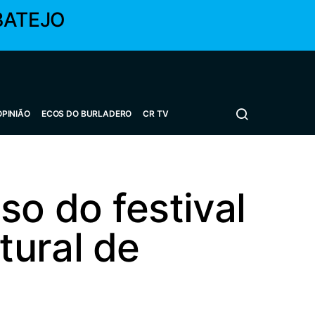
BATEJO
OPINIÃO
ECOS DO BURLADERO
CR TV
so do festival
tural de