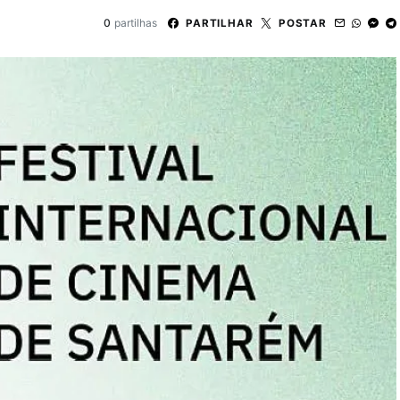
0
partilhas
PARTILHAR
POSTAR