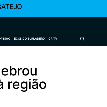
BATEJO
OPINIÃO
ECOS DO BURLADERO
CR TV
lebrou
à região