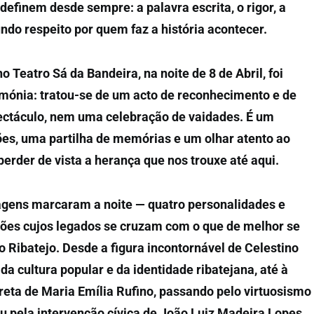
definem desde sempre: a palavra escrita, o rigor, a
ndo respeito por quem faz a história acontecer.
o Teatro Sá da Bandeira, na noite de 8 de Abril, foi
mónia: tratou-se de um acto de reconhecimento e de
ectáculo, nem uma celebração de vaidades. É um
ões, uma partilha de memórias e um olhar atento ao
erder de vista a herança que nos trouxe até aqui.
agens marcaram a noite — quatro personalidades e
ições cujos legados se cruzam com o que de melhor se
no Ribatejo. Desde a figura incontornável de Celestino
da cultura popular e da identidade ribatejana, até à
creta de Maria Emília Rufino, passando pelo virtuosismo
u pela intervenção cívica de João Luiz Madeira Lopes.