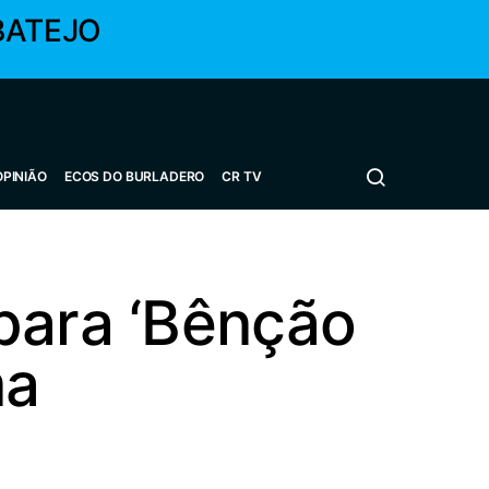
BATEJO
OPINIÃO
ECOS DO BURLADERO
CR TV
para ‘Bênção
ma