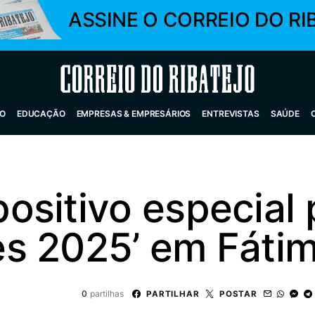
ASSINE O CORREIO DO RI
Correio do Ribatejo
O
EDUCAÇÃO
EMPRESAS & EMPRESÁRIOS
ENTREVISTAS
SAÚDE
ositivo especial 
s 2025’ em Fáti
0
partilhas
PARTILHAR
POSTAR