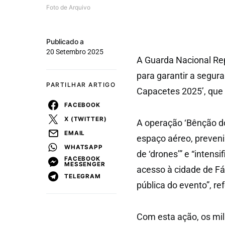
Foto de Arquivo
Publicado a
20 Setembro 2025
A Guarda Nacional Rep
para garantir a segura
PARTILHAR ARTIGO
Capacetes 2025’, que
FACEBOOK
X (TWITTER)
A operação ‘Bênção do
EMAIL
espaço aéreo, preveni
WHATSAPP
de ‘drones’” e “intens
FACEBOOK
MESSENGER
acesso à cidade de Fát
TELEGRAM
pública do evento”, r
Com esta ação, os mil