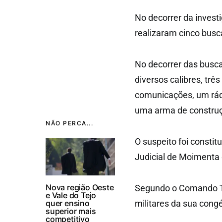
No decorrer da investi
realizaram cinco busca
No decorrer das busc
diversos calibres, trê
comunicações, um rád
uma arma de construç
NÃO PERCA...
O suspeito foi consti
Judicial de Moimenta d
Nova região Oeste
Segundo o Comando Ter
e Vale do Tejo
quer ensino
militares da sua cong
superior mais
competitivo