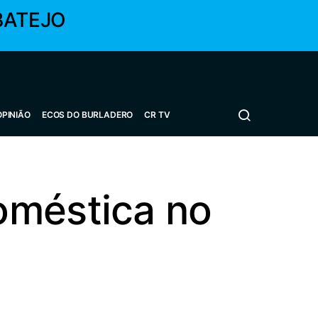
BATEJO
OPINIÃO
ECOS DO BURLADERO
CR TV
oméstica no