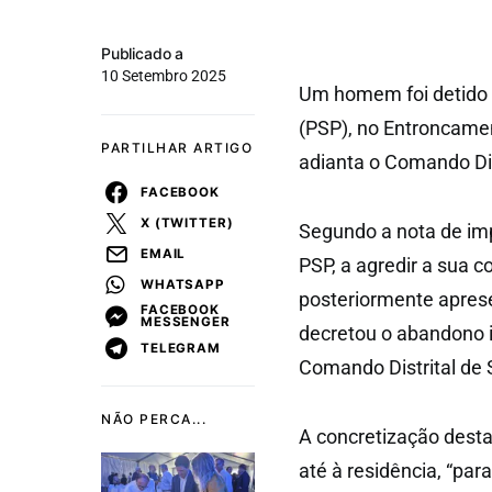
Publicado a
10 Setembro 2025
Um homem foi detido e
(PSP), no Entroncamen
PARTILHAR ARTIGO
adianta o Comando Di
FACEBOOK
X (TWITTER)
Segundo a nota de impr
EMAIL
PSP, a agredir a sua c
WHATSAPP
posteriormente apres
FACEBOOK
MESSENGER
decretou o abandono i
TELEGRAM
Comando Distrital de
NÃO PERCA...
A concretização des
até à residência, “par