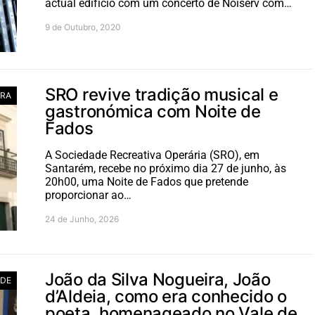
actual edifício com um concerto de Noiserv com…
9 de Outubro, 2020
SRO revive tradição musical e
RA
gastronómica com Noite de
Fados
A Sociedade Recreativa Operária (SRO), em
Santarém, recebe no próximo dia 27 de junho, às
20h00, uma Noite de Fados que pretende
proporcionar ao…
24 de Junho, 2026
João da Silva Nogueira, João
ADE
d’Aldeia, como era conhecido o
poeta, homenageado no Vale de