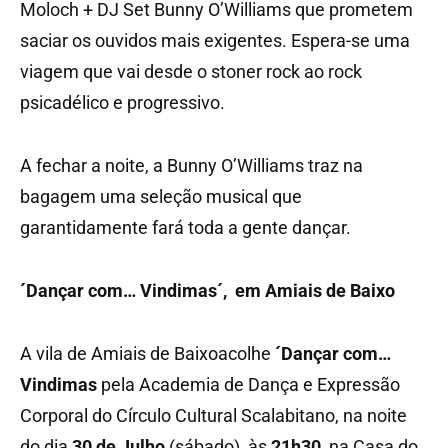
Moloch + DJ Set Bunny O’Williams que prometem
saciar os ouvidos mais exigentes. Espera-se uma
viagem que vai desde o stoner rock ao rock
psicadélico e progressivo.
A fechar a noite, a Bunny O’Williams traz na
bagagem uma seleção musical que
garantidamente fará toda a gente dançar.
´Dançar com… Vindimas´, em Amiais de Baixo
A vila de Amiais de Baixoacolhe
´Dançar com…
Vindimas
pela Academia de Dança e Expressão
Corporal do Círculo Cultural Scalabitano, na noite
do dia
30 de Julho
(sábado), às
21h30
, na Casa do