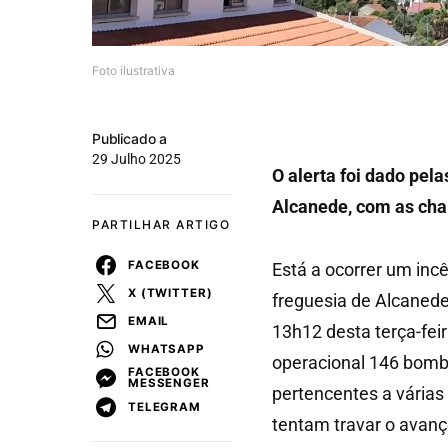
Foto ilustrativa
Publicado a
29 Julho 2025
O alerta foi dado pel
Alcanede, com as cha
PARTILHAR ARTIGO
FACEBOOK
Está a ocorrer um inc
X (TWITTER)
freguesia de Alcanede
EMAIL
13h12 desta terça-feir
WHATSAPP
operacional 146 bombe
FACEBOOK
MESSENGER
pertencentes a várias 
TELEGRAM
tentam travar o avan