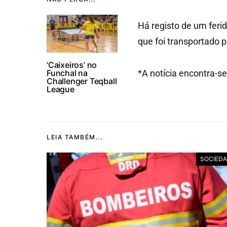
Há registo de um feri
que foi transportado 
‘Caixeiros’ no
Funchal na
*A notícia encontra-s
Challenger Teqball
League
LEIA TAMBÉM...
SOCIED