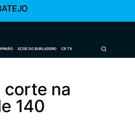
BATEJO
OPINIÃO
ECOS DO BURLADERO
CR TV
 corte na
de 140