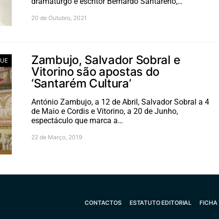
dramaturgo e escritor Bernardo Santareno,…
20 de Outubro, 2021
Zambujo, Salvador Sobral e
UE
Vitorino são apostas do
‘Santarém Cultura’
António Zambujo, a 12 de Abril, Salvador Sobral a 4
de Maio e Cordis e Vitorino, a 20 de Junho,
espectáculo que marca a…
22 de Março, 2019
CONTACTOS
ESTATUTO EDITORIAL
FICHA