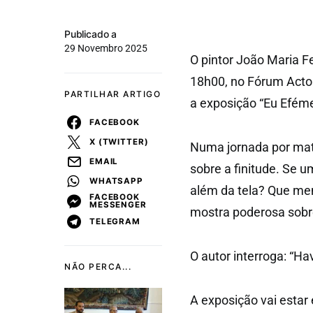
Publicado a
29 Novembro 2025
O pintor João Maria F
18h00, no Fórum Actor
PARTILHAR ARTIGO
a exposição “Eu Eféme
FACEBOOK
X (TWITTER)
Numa jornada por mater
EMAIL
sobre a finitude. Se u
WHATSAPP
além da tela? Que me
FACEBOOK
MESSENGER
mostra poderosa sobre 
TELEGRAM
O autor interroga: “H
NÃO PERCA...
A exposição vai estar