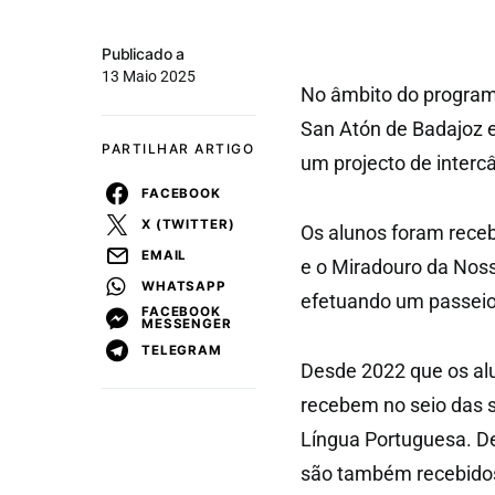
Publicado a
13 Maio 2025
No âmbito do program
San Atón de Badajoz e
PARTILHAR ARTIGO
um projecto de inter
FACEBOOK
X (TWITTER)
Os alunos foram receb
EMAIL
e o Miradouro da Noss
WHATSAPP
efetuando um passeio 
FACEBOOK
MESSENGER
TELEGRAM
Desde 2022 que os a
recebem no seio das s
Língua Portuguesa. D
são também recebidos