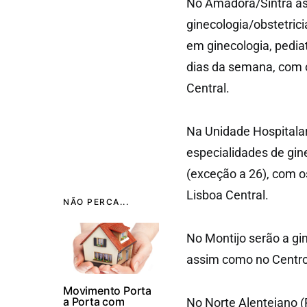
No Amadora/Sintra as 
ginecologia/obstetrici
em ginecologia, pediat
dias da semana, com 
Central.
Na Unidade Hospitalar 
especialidades de gin
(exceção a 26), com o
Lisboa Central.
NÃO PERCA...
No Montijo serão a gin
assim como no Centro 
Movimento Porta
a Porta com
No Norte Alentejano (P