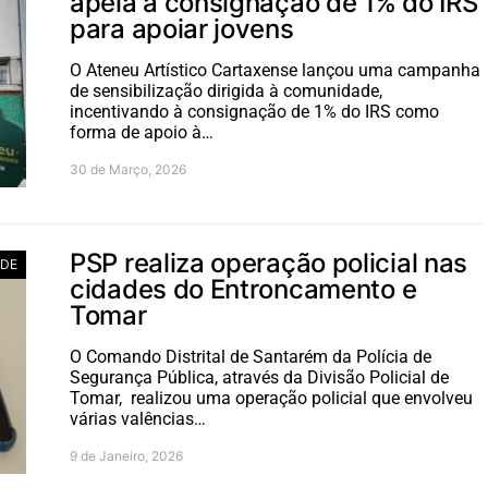
apela à consignação de 1% do IRS
para apoiar jovens
O Ateneu Artístico Cartaxense lançou uma campanha
de sensibilização dirigida à comunidade,
incentivando à consignação de 1% do IRS como
forma de apoio à…
30 de Março, 2026
PSP realiza operação policial nas
ADE
cidades do Entroncamento e
Tomar
O Comando Distrital de Santarém da Polícia de
Segurança Pública, através da Divisão Policial de
Tomar, realizou uma operação policial que envolveu
várias valências…
9 de Janeiro, 2026