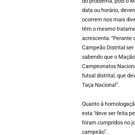
do problema, pois o 
data ou horário, deve
ocorrem nos mais div
têm o mesmo tratamen
acrescenta: “Perante 
Campeão Distrital ser
sabendo que o Mação 
Campeonatos Nacionai
futsal distrital, que d
Taça Nacional”.
Quanto à homologação
esta “deve ser feita 
foram cumpridos no j
campeão”.