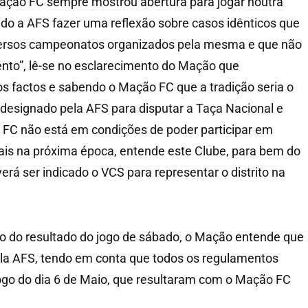
Mação FC sempre mostrou abertura para jogar noutra
ndo a AFS fazer uma reflexão sobre casos idênticos que
ersos campeonatos organizados pela mesma e que não
to”, lê-se no esclarecimento do Mação que
os factos e sabendo o Mação FC que a tradição seria o
 designado pela AFS para disputar a Taça Nacional e
FC não está em condições de poder participar em
s na próxima época, entende este Clube, para bem do
everá ser indicado o VCS para representar o distrito na
 do resultado do jogo de sábado, o Mação entende que
pela AFS, tendo em conta que todos os regulamentos
ogo do dia 6 de Maio, que resultaram com o Mação FC