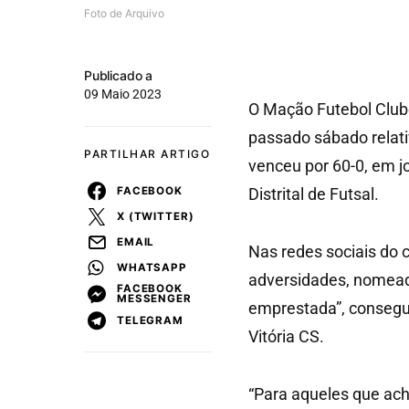
Foto de Arquivo
Publicado a
09 Maio 2023
O Mação Futebol Clube
passado sábado relat
PARTILHAR ARTIGO
venceu por 60-0, em j
FACEBOOK
Distrital de Futsal.
X (TWITTER)
EMAIL
Nas redes sociais do 
WHATSAPP
adversidades, nomea
FACEBOOK
MESSENGER
emprestada”, consegu
TELEGRAM
Vitória CS.
“Para aqueles que ac