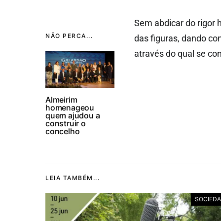
Sem abdicar do rigor h
NÃO PERCA...
das figuras, dando co
através do qual se co
Almeirim
homenageou
quem ajudou a
construir o
concelho
LEIA TAMBÉM...
SOCIED