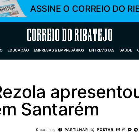
ASSINE O CORREIO DO RI
Correio do Ribatejo
O
EDUCAÇÃO
EMPRESAS & EMPRESÁRIOS
ENTREVISTAS
SAÚDE
Rezola apresentou
em Santarém
0
partilhas
PARTILHAR
POSTAR