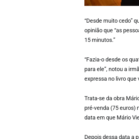
“Desde muito cedo” que
opinião que “as pessoa
15 minutos.”
“Fazia-o desde os quat
para ele”, notou a ir
expressa no livro que 
Trata-se da obra Mári
pré-venda (75 euros) 
data em que Mário Vi
Depois dessa data a p