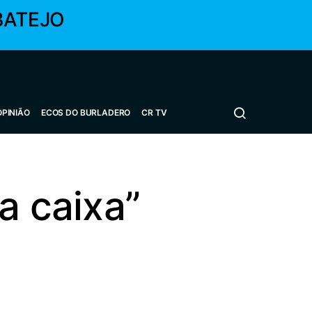
BATEJO
OPINIÃO
ECOS DO BURLADERO
CR TV
a caixa”