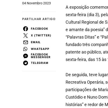
04 Novembro 2023
A exposição comemora
sexta-feira (dia 3), p
PARTILHAR ARTIGO
Cultural Regional de S
FACEBOOK
e amante da poesia” 
X (TWITTER)
“Palavras Ditas” e “P
EMAIL
fundado três companhi
WHATSAPP
patente ao público, a
FACEBOOK
MESSENGER
sexta-feira, das 15 às
TELEGRAM
De seguida, teve lugar
Recreativa Operária, 
participações de Mari
Custódio e Nuno Domi
histórias” e redor de 