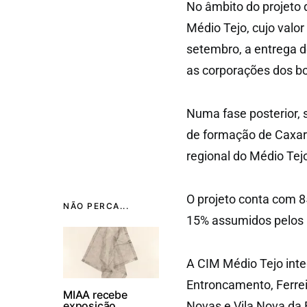
No âmbito do projeto 
Médio Tejo, cujo valor
setembro, a entrega d
as corporações dos b
Numa fase posterior, s
de formação de Caxari
regional do Médio Tejo
O projeto conta com 8
NÃO PERCA...
15% assumidos pelos 
A CIM Médio Tejo inte
Entroncamento, Ferrei
MIAA recebe
exposição
Novas e Vila Nova da 