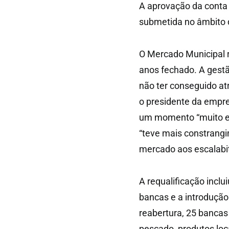
A aprovação da conta 
submetida no âmbito 
O Mercado Municipal r
anos fechado. A gestã
não ter conseguido atr
o presidente da empres
um momento “muito es
“teve mais constrangi
mercado aos escalabi
A requalificação inclu
bancas e a introdução 
reabertura, 25 bancas 
pescado, produtos lo