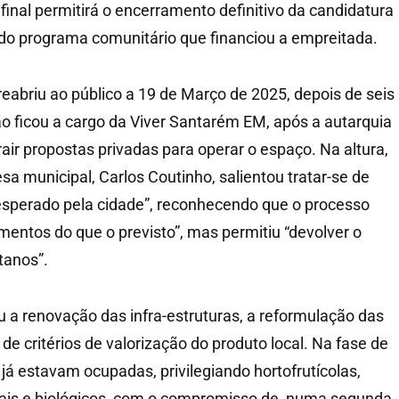
final permitirá o encerramento definitivo da candidatura
do programa comunitário que financiou a empreitada.
eabriu ao público a 19 de Março de 2025, depois de seis
o ficou a cargo da Viver Santarém EM, após a autarquia
air propostas privadas para operar o espaço. Na altura,
a municipal, Carlos Coutinho, salientou tratar-se de
perado pela cidade”, reconhecendo que o processo
mentos do que o previsto”, mas permitiu “devolver o
tanos”.
iu a renovação das infra-estruturas, a reformulação das
de critérios de valorização do produto local. Na fase de
já estavam ocupadas, privilegiando hortofrutícolas,
cais e biológicos, com o compromisso de, numa segunda