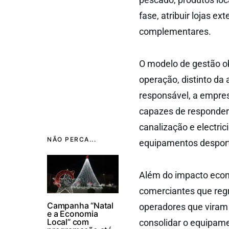
fase, atribuir lojas e
complementares.
O modelo de gestão ob
operação, distinto da
responsável, a empres
capazes de responder
canalização e electri
NÃO PERCA...
equipamentos desport
Além do impacto econ
comerciantes que regr
Campanha “Natal
operadores que viram
e a Economia
Local” com
consolidar o equipam