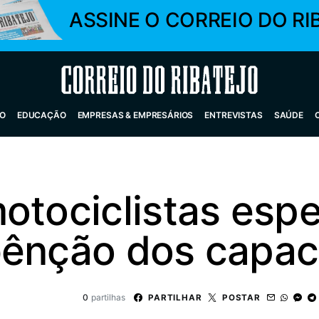
ASSINE O CORREIO DO RI
Correio do Ribatejo
O
EDUCAÇÃO
EMPRESAS & EMPRESÁRIOS
ENTREVISTAS
SAÚDE
motociclistas esp
bênção dos capac
0
partilhas
PARTILHAR
POSTAR