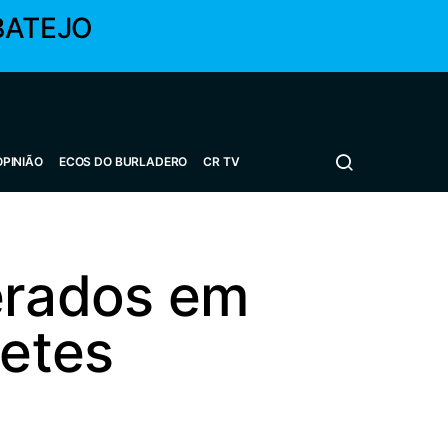
BATEJO
OPINIÃO
ECOS DO BURLADERO
CR TV
erados em
etes