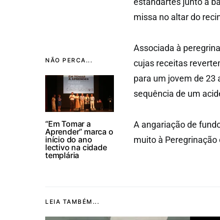
estandartes junto à ba
missa no altar do reci
Associada à peregrina
NÃO PERCA...
cujas receitas revert
para um jovem de 23 a
sequência de um acid
“Em Tomar a
A angariação de fundo
Aprender” marca o
início do ano
muito à Peregrinação
lectivo na cidade
templária
LEIA TAMBÉM...