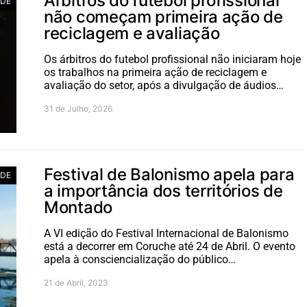
Árbitros do futebol profissional
ADE
não começam primeira ação de
reciclagem e avaliação
Os árbitros do futebol profissional não iniciaram hoje
os trabalhos na primeira ação de reciclagem e
avaliação do setor, após a divulgação de áudios…
31 de Julho, 2026
Festival de Balonismo apela para
ADE
a importância dos territórios de
Montado
A VI edição do Festival Internacional de Balonismo
está a decorrer em Coruche até 24 de Abril. O evento
apela à consciencialização do público…
21 de Abril, 2023