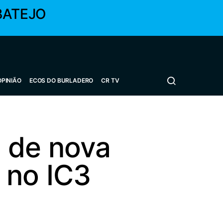
BATEJO
OPINIÃO
ECOS DO BURLADERO
CR TV
 de nova
 no IC3