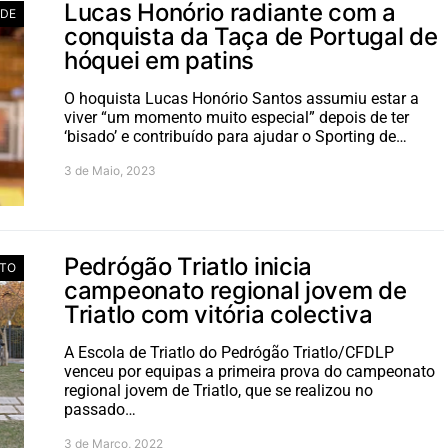
Lucas Honório radiante com a
ADE
conquista da Taça de Portugal de
hóquei em patins
O hoquista Lucas Honório Santos assumiu estar a
viver “um momento muito especial” depois de ter
‘bisado’ e contribuído para ajudar o Sporting de…
3 de Maio, 2023
Pedrógão Triatlo inicia
TO
campeonato regional jovem de
Triatlo com vitória colectiva
A Escola de Triatlo do Pedrógão Triatlo/CFDLP
venceu por equipas a primeira prova do campeonato
regional jovem de Triatlo, que se realizou no
passado…
3 de Março, 2022