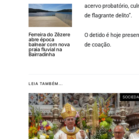
acervo probatório, c
de flagrante delito”.
Ferreira do Zêzere
O detido é hoje prese
abre época
balnear com nova
de coação.
praia fluvial na
Bairradinha
LEIA TAMBÉM...
SOCIED