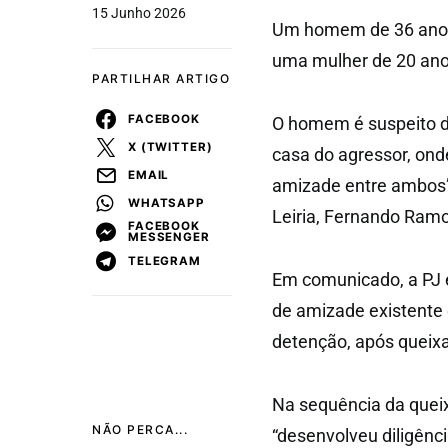
15 Junho 2026
Um homem de 36 anos f
uma mulher de 20 anos,
PARTILHAR ARTIGO
FACEBOOK
O homem é suspeito de
X (TWITTER)
casa do agressor, onde
EMAIL
amizade entre ambos”, 
WHATSAPP
Leiria, Fernando Ram
FACEBOOK
MESSENGER
TELEGRAM
Em comunicado, a PJ e
de amizade existente
detenção, após queixa
Na sequência da queix
NÃO PERCA...
“desenvolveu diligênc