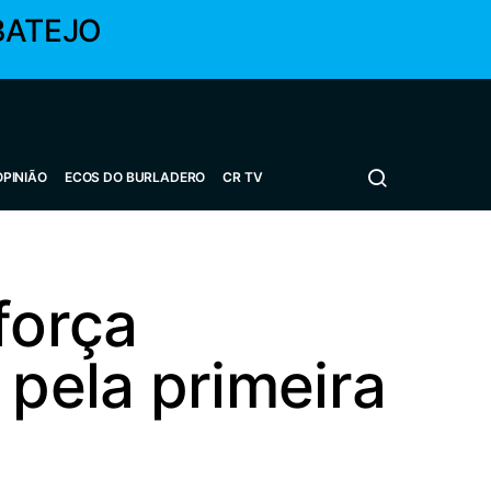
BATEJO
OPINIÃO
ECOS DO BURLADERO
CR TV
força
 pela primeira