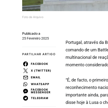
Foto de Arquivo
Publicado a
25 Fevereiro 2025
Portugal, através da 
comando de um Battle
PARTILHAR ARTIGO
multinacional de reaçã
FACEBOOK
momento considerado “
X (TWITTER)
EMAIL
“É, de facto, o primei
WHATSAPP
reconhecimento naci
FACEBOOK
MESSENGER
importante ainda, para
TELEGRAM
disse hoje à Lusa o c